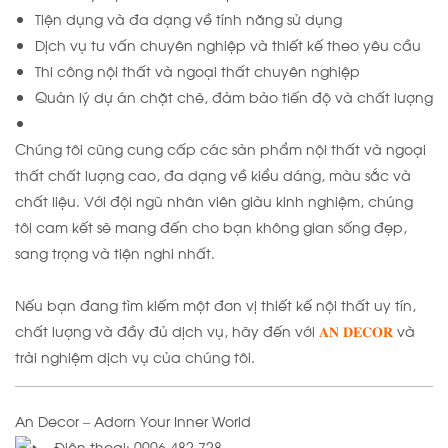
Tiện dụng và đa dạng về tính năng sử dụng
Dịch vụ tư vấn chuyên nghiệp và thiết kế theo yêu cầu
Thi công nội thất và ngoại thất chuyên nghiệp
Quản lý dự án chặt chẽ, đảm bảo tiến độ và chất lượng
Chúng tôi cũng cung cấp các sản phẩm nội thất và ngoại
thất chất lượng cao, đa dạng về kiểu dáng, màu sắc và
chất liệu. Với đội ngũ nhân viên giàu kinh nghiệm, chúng
tôi cam kết sẽ mang đến cho bạn không gian sống đẹp,
sang trọng và tiện nghi nhất.
Nếu bạn đang tìm kiếm một đơn vị thiết kế nội thất uy tín,
chất lượng và đầy đủ dịch vụ, hãy đến với
𝐀𝐍 𝐃𝐄𝐂𝐎𝐑
và
trải nghiệm dịch vụ của chúng tôi.
An Decor – Adorn Your Inner World
Điện thoại: 0906 482 728