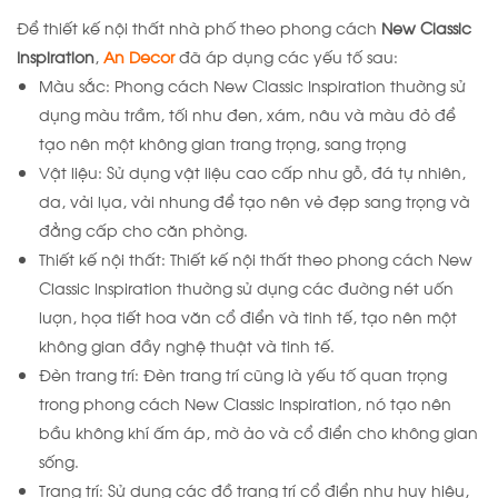
Để thiết kế nội thất nhà phố theo phong cách
New Classic
Inspiration
,
An Decor
đã áp dụng các yếu tố sau:
Màu sắc: Phong cách New Classic Inspiration thường sử
dụng màu trầm, tối như đen, xám, nâu và màu đỏ để
tạo nên một không gian trang trọng, sang trọng
Vật liệu: Sử dụng vật liệu cao cấp như gỗ, đá tự nhiên,
da, vải lụa, vải nhung để tạo nên vẻ đẹp sang trọng và
đẳng cấp cho căn phòng.
Thiết kế nội thất: Thiết kế nội thất theo phong cách New
Classic Inspiration thường sử dụng các đường nét uốn
lượn, họa tiết hoa văn cổ điển và tinh tế, tạo nên một
không gian đầy nghệ thuật và tinh tế.
Đèn trang trí: Đèn trang trí cũng là yếu tố quan trọng
trong phong cách New Classic Inspiration, nó tạo nên
bầu không khí ấm áp, mờ ảo và cổ điển cho không gian
sống.
Trang trí: Sử dụng các đồ trang trí cổ điển như huy hiệu,