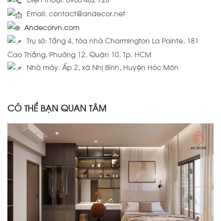
Email: contact@andecor.net
Andecorvn.com
Trụ sở: Tầng 4, tòa nhà Charmington La Pointe, 181
Cao Thắng, Phường 12, Quận 10, Tp. HCM
Nhà máy: Ấp 2, xã Nhị Bình, Huyện Hóc Môn
CÓ THỂ BẠN QUAN TÂM