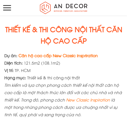
THIẾT KẾ & THI CÔNG NỘI THẤT CĂN
HỘ CAO CẤP
Dự án:
Căn hộ cao cấp New Classic Inspriration
Diện tích:
121.5m2 (108.1m2)
Vị trí:
TP. HCM
Hạng mục:
Thiết kế & thi công nội thất
Tìm kiếm và lựa chọn phong cách thiết kế nội thất căn hộ
cao cấp là một thách thức lớn đối với các chủ nhà và nhà
thiết kế. Trong đó, phong cách
New Classic Inspiration
là
một trong những phong cách được ưa chuộng nhất vì sự
tinh tế, quý phái và sang trọng của nó.