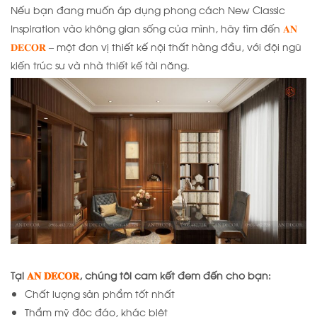
Nếu bạn đang muốn áp dụng phong cách New Classic
Inspiration vào không gian sống của mình, hãy tìm đến
𝐀𝐍
𝐃𝐄𝐂𝐎𝐑
– một đơn vị thiết kế nội thất hàng đầu, với đội ngũ
kiến trúc sư và nhà thiết kế tài năng.
Tại
𝐀𝐍 𝐃𝐄𝐂𝐎𝐑
, chúng tôi cam kết đem đến cho bạn:
Chất lượng sản phẩm tốt nhất
Thẩm mỹ độc đáo, khác biệt